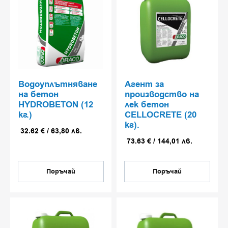
уплътняват порите и удължават живота на
конструкцията.
Инхибитори на корозия за
арматура
Водоуплътняване
Агент за
Нанасят се върху открита или покрита с бетон
на бетон
производство на
армировка, формират защитен филм и забавят
HYDROBETON (12
лек бетон
кг.)
CELLOCRETE (20
корозионните процеси;
кг).
Грундове за защита на стомана
32.62
€
/
63,80
лв.
73.63
€
/
144,01
лв.
преди репарация – част от
системно възстановяване на
стоманобетон;
Поръчай
Поръчай
Инхибитори на корозия за
®
арматура Protectosil
CIT
Мигриращ инхибитор на корозия, който прониква в