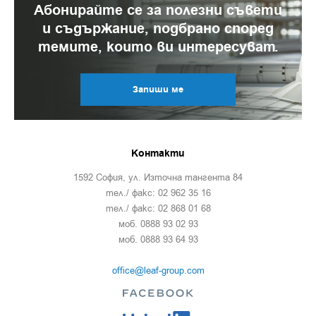
Абонирайте се за полезни съвети
хидратация на цимента. Други предимства на
и съдържание, подбрано според
суперпластификатора са:
темите, които ви интересуват.
повишава плътността на сместта;
подобрява качеството на бетона;
Запиши ме
намалява скоростите на пълзене и
хигрометричното свиване;
осигурява по-добър завършен (финиш) на
повърхността;
Контакти
повишава устойчивостта на абразия;
1592 София, ул. Източна тангента 84
намаленава пропускливостта;
тел./ факс: 02 962 35 16
тел./ факс: 02 868 01 68
намалява загубата на вода (блидинг),
моб. 0888 93 02 93
сегрегацията и напукването на бетона;
моб. 0888 93 64 93
по-висока ранна и крайна якост.
office@leaf-group.com
Как да направя бетона