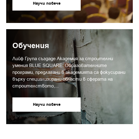
Научи повече
Обучения
Лийф Група създаде Академия за строителни
умения BLUE SQUARE. Образователните
програми, предлагани в академията са фокусирани
върху специализирани области в сферата на
строителството,...
Научи повече