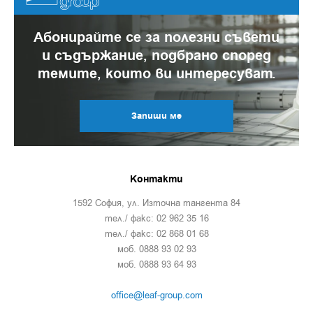
Абонирайте се за полезни съвети
и съдържание, подбрано според
темите, които ви интересуват.
Запиши ме
Контакти
1592 София, ул. Източна тангента 84
тел./ факс: 02 962 35 16
тел./ факс: 02 868 01 68
моб. 0888 93 02 93
моб. 0888 93 64 93
office@leaf-group.com