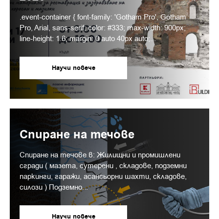
.event-container { font-family: 'Gotham Pro', Gotham
Pro, Arial, sans-serif; color: #333; max-width: 900px;
line-height: 1.6; margin: 0 auto 40px auto;...
Научи повече
Спиране на течове
Спиране на течове в: Жилищни и промишлени
сгради ( мазета, сутерени , складове, подземни
паркинги, гаражи, асансьорни шахти, складове,
силози ) Подземно...
Научи повече