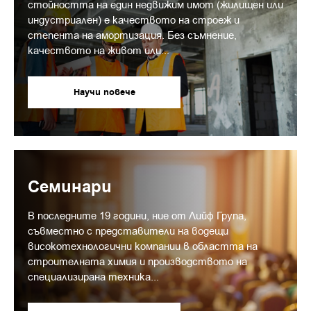
стойността на един недвижим имот (жилищен или
индустриален) е качеството на строеж и
степента на амортизация. Без съмнение,
качеството на живот или...
Научи повече
Семинари
В последните 19 години, ние от Лийф Група,
съвместно с представители на водещи
високотехнологични компании в областта на
строителната химия и производството на
специализирана техника...