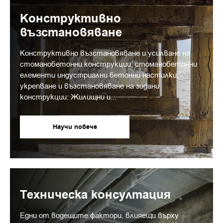
Конструктивно
възстановяване
Конструктивно възстановяване и усилване на
стоманобетонни конструкции, стоманобетонни
елементи индустриални бетонни настилки;
укрепване и възстановяване на зидани
конструкции: Жилищни и...
Научи повече
Техническа консултация
Едни от водещите фактори, влияещи върху