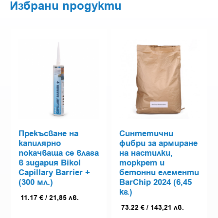
Избрани продукти
Прекъсване на
Синтетични
капилярно
фибри за армиране
покачваща се влага
на настилки,
в зидария Bikol
торкрет и
Capillary Barrier +
бетонни елементи
(300 мл.)
BarChip 2024 (6,45
кг.)
11.17
€
/
21,85
лв.
73.22
€
/
143,21
лв.