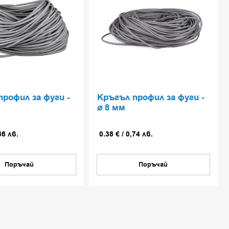
профил за фуги -
Кръгъл профил за фуги -
⌀ 8 мм
86
лв.
0.38
€
/
0,74
лв.
Поръчай
Поръчай