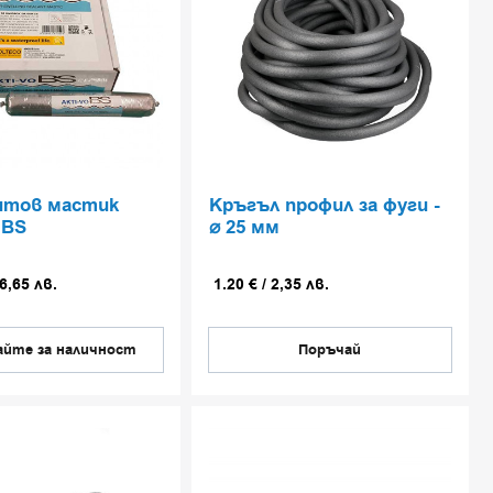
итов мастик
Кръгъл профил за фуги -
 BS
⌀ 25 мм
6,65
лв.
1.20
€
/
2,35
лв.
йте за наличност
Поръчай