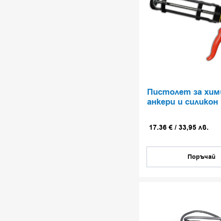
Пистолет за хим
анкери и силикон 
17.36
€
/
33,95
лв.
Поръчай