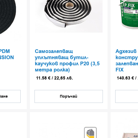
PDM
Самозалепващ
Адхезив 
NSION
уплътняващ бутил-
констр
каучуков профил P20 (3,5
залепва
метра ролка)
FIX
11.58
€
/
22,65
лв.
140.63
€
/
ване
Поръчай