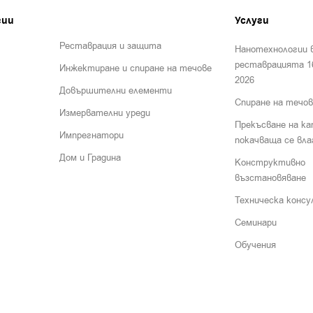
гии
Услуги
Реставрация и защита
Нанотехнологии 
реставрацията 16
Инжектиране и спиране на течове
2026
Довършителни елементи
Спиране на течов
Измервателни уреди
Прекъсване на ка
Импрегнатори
покачваща се вла
Дом и Градина
Конструктивно
възстановяване
Техническа конс
Семинари
Обучения