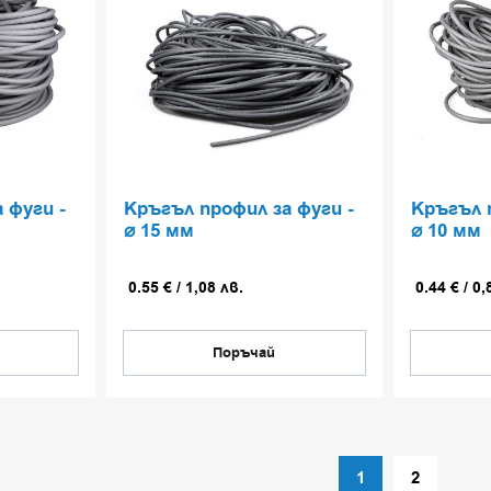
 фуги -
Кръгъл профил за фуги -
Кръгъл 
⌀ 15 мм
⌀ 10 мм
0.55
€
/
1,08
лв.
0.44
€
/
0,
Поръчай
1
2