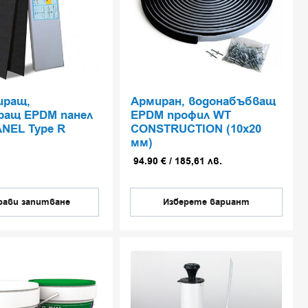
иращ,
Армиран, водонабъбващ
ращ EPDM панел
EPDM профил WT
тема.
ANEL Type R
CONSTRUCTION (10х20
мм)
94.90
€
/
185,61
лв.
рави запитване
Изберете вариант
.