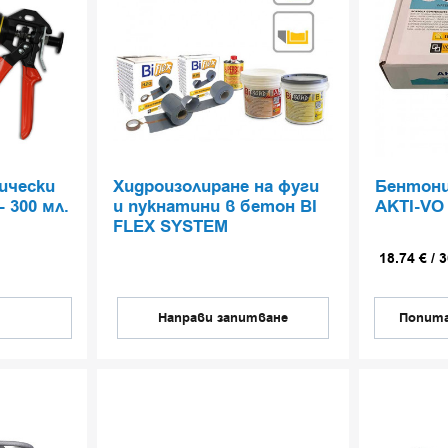
ически
Хидроизолиране на фуги
Бентон
- 300 мл.
и пукнатини в бетон BI
AKTI-VO
FLEX SYSTEM
18.74
€
/
3
Направи запитване
Попита