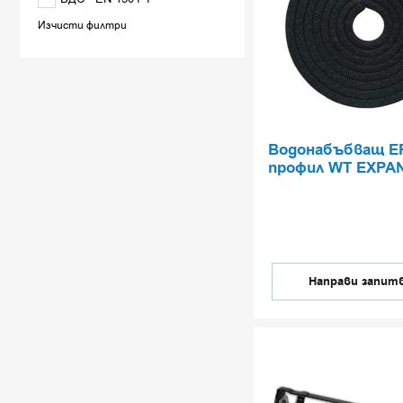
Изчисти филтри
Водонабъбващ E
профил WT EXPA
Направи запит