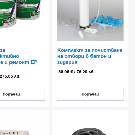
за
Комплект за почистване
уктивно
на отвори в бетон и
не и ремонт EP
зидария
38.96
€
/
76,20
лв.
275,05
лв.
Поръчай
Поръчай