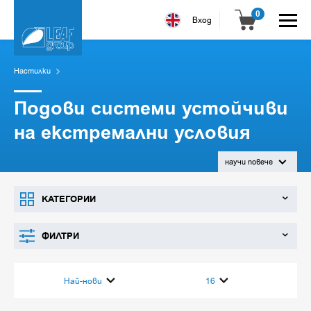
0
Вход
Настилки
Подови системи устойчиви
на екстремални условия
научи повече
Лийф Група предлага продукти за
изграждане на устойчиви бетонни
КАТЕГОРИИ
настилки, като полипропиленови
фибри за армиране на настилки,
ФИЛТРИ
втвърдител за бетон (посипка),
продукт за заздравяване на
настилки от бетон, бетонна смес
Най-нови
16
за усилване на настилки, разтвор за