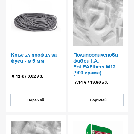
Кръгъл профил за
Полипропиленови
фуги - ⌀ 6 мм
фибри I.A.
PoLEAFibers M12
(900 грама)
0.42
€
/
0,82
лв.
7.14
€
/
13,96
лв.
Поръчай
Поръчай