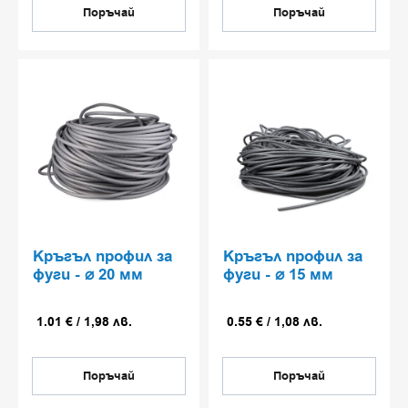
Основни приложения:
Поръчай
Поръчай
Индустриални подове и открити
площадки
Паркинги, рампи и товаро-
разтоварни зони
Входни участъци, сервизни и
логистични зони
Настилки с висока влажност,
замърсяване или температурни
натоварвания
Кръгъл профил за
Битумни и асфалтови
Кръгъл профил за
фуги - ⌀ 20 мм
фуги - ⌀ 15 мм
повърхности, нуждаещи се от
защита или обновяване
1.01
€
/
1,98
лв.
0.55
€
/
1,08
лв.
Защо да изберете да
Поръчай
Поръчай
работите с нас и