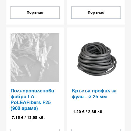
пукнатини и повредени зони,
които възстановяват
Поръчай
Поръчай
структурната цялост и
позволяват бързо връщане в
експлоатация.
Битумно-циментови
покрития и цветни
защитни слоеве
Системи, които комбинират
еластичност, водоустойчивост и
UV стабилност за третиране на
Полипропиленови
Кръгъл профил за
бетонни и битумни
фибри I.A.
фуги - ⌀ 25 мм
PoLEAFibers F25
повърхности. Подходящи за
(900 грама)
външна експлоатация при
1.20
€
/
2,35
лв.
температурни колебания и
7.15
€
/
13,98
лв.
натоварване от трафик.