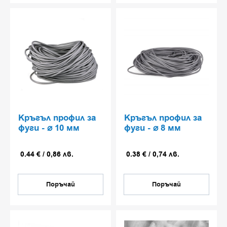
нашите продути?
Предлагаме богата гама
продукти за изграждане на
здрави и устойчиви на времето
бетонни настилки;
Работим с иновативни формули
от водещи европейски
производители;
Консултиране на клиенти,
Кръгъл профил за
Кръгъл профил за
проектанти и изпълнители при
фуги - ⌀ 10 мм
фуги - ⌀ 8 мм
избор на подходяща система
спрямо конкретните нужди и
0.44
€
/
0,86
лв.
0.38
€
/
0,74
лв.
зисквания за проекта.
Поръчай
Поръчай