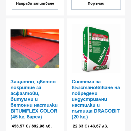
втвърдители и
Направи запитване
Поръчай
заздравяващи продукти
за бетон
Подходящи за уплътняване,
прахообразна защита и
подобряване на устойчивостта
на абразия и въздействие.
Предлагат се и във версии с
декоративен ефект (напр. зелен
Quartzplate).
Защитно, цветно
Система за
покритие за
възстановяване на
Продукти за локален
асфалтови,
повредени
ремонт и
битумни и
индустриални
бетонни настилки
настилки и
възстановяване на
BITUMFLEX COLOR
пътища DRACOBIT
настилки
(45 кг. варел)
(20 кг.)
Разтвори за запълване на дупки,
456.57
€
/
892,98
лв.
22.33
€
/
43,67
лв.