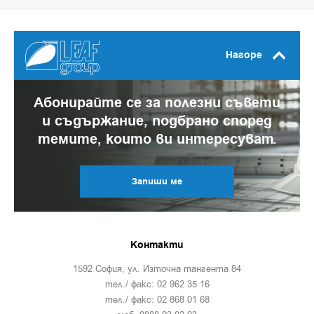
Нагоре
Абонирайте се за полезни съвети
и съдържание, подбрано според
темите, които ви интересуват.
Запиши ме
Контакти
1592 София, ул. Източна тангента 84
тел./ факс: 02 962 35 16
тел./ факс: 02 868 01 68