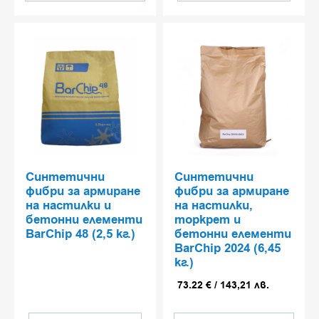
сигурността на настилката са от
ключово значение.
Какво включва
категорията?
Фибри за армиране на
бетонни настилки и
торкрет
Синтетични влакна за
Синтетични
Синтетични
повишаване на якостта,
фибри за армиране
фибри за армиране
устойчивостта на пукнатини и
на настилки и
на настилки,
деформации. Подобряват
бетонни елементи
торкрет и
BarChip 48 (2,5 кг.)
бетонни елементи
работните характеристики на
BarChip 2024 (6,45
пода още в свежо състояние и
кг.)
допринасят за по-дълъг
експлоатационен живот.
73.22
€
/
143,21
лв.
Повърхностни