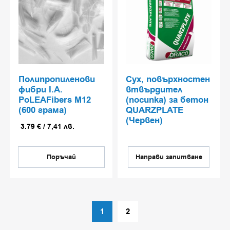
Полипропиленови
Сух, повърхностен
фибри I.A.
втвърдител
PoLEAFibers M12
(посипка) за бетон
(600 грама)
QUARZPLATE
(Червен)
3.79
€
/
7,41
лв.
Поръчай
Направи запитване
1
2