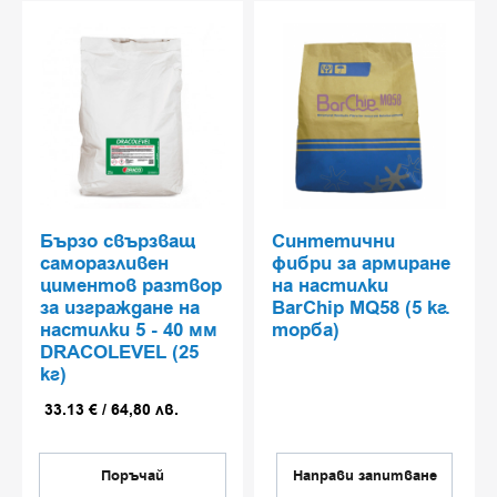
локални ремонти.
Заздравяване, защита и
удължаване на живота на
настилки под високо
натоварване
В категорията „Подови системи,
устойчиви на екстремални условия“
ние предлагаме селектирани
продукти, предназначени за ремонт,
Бързо свързващ
Синтетични
армиране, защита и структурно
саморазливен
фибри за армиране
циментов разтвор
възстановяване на бетонни и
на настилки
за изграждане на
BarChip MQ58 (5 кг.
асфалтови настилки, изложени на
настилки 5 - 40 мм
торба)
интензивни механични, атмосферни
DRACOLEVEL (25
или химически въздействия.
кг)
Решенията са подходящи за
33.13
€
/
64,80
лв.
промишлени обекти, паркинги,
логистични зони, инфраструктура и
открити площадки, където
Поръчай
Направи запитване
дълготрайността, здравината и