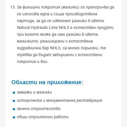
За финишни покрития (мазилки) се препоръчва да
се използва една и съща производствена
партида, за да се избегнат разлики в цвета.
Natural Hydraulic Lime NHL5 е естествен продукт,
при когото може да има разлики в цвета.
мазилките, реализирани с естествена
хидравлична вар NHL5, са много порьозни, те
трябва да бъдат завършени с естествени
покрития и бои.
Области на приложение:
замазки и мазилки
историческа и монументална реставрация
зелено строителство
общи строителни работи