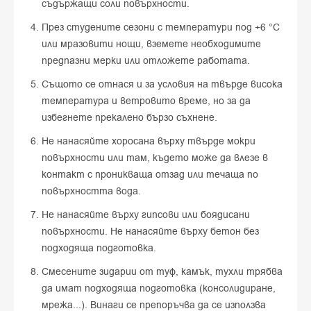
съдържащи соли повърхности.
През студените сезони с температури под +6 °C
или мразовити нощи, вземете необходимите
предпазни мерки или отложете работата.
Същото се отнася и за условия на твърде висока
температура и ветровито време, но за да
избегнете прекалено бързо съхнене.
Не нанасяйте хоросана върху твърде мокри
повърхности или там, където може да влезе в
контакт с проникваща отзад или течаща по
повърхността вода.
Не нанасяйте върху гипсови или боядисани
повърхности. Не нанасяйте върху бетон без
подходяща подготовка.
Смесените зидарии от туф, камък, тухли трябва
да имат подходяща подготовка (консолидиране,
мрежа...). Винаги се препоръчва да се използва