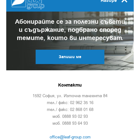
Нагоре
Абонирайте се за полезни съвети
и съдържание, подбрано според
темите, които ви интересуват.
Запиши ме
Контакти
1592 София, ул. Източна тангента 84
тел./ факс: 02 962 35 16
тел./ факс: 02 868 01 68
моб. 0888 93 02 93
моб. 0888 93 64 93
office@leaf-group.com