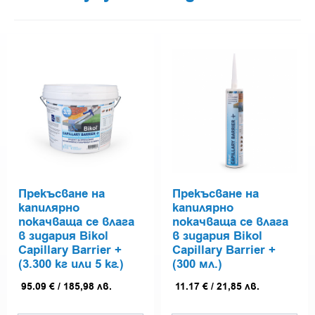
Прекъсване на
Прекъсване на
капилярно
капилярно
покачваща се влага
покачваща се влага
в зидария Bikol
в зидария Bikol
Capillary Barrier +
Capillary Barrier +
(3.300 кг или 5 кг.)
(300 мл.)
95.09
€
/
185,98
лв.
11.17
€
/
21,85
лв.