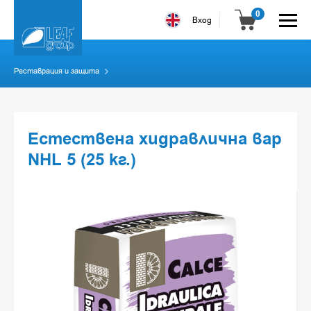
0
Вход
Реставрация и защита
Естествена хидравлична вар
NHL 5 (25 кг.)