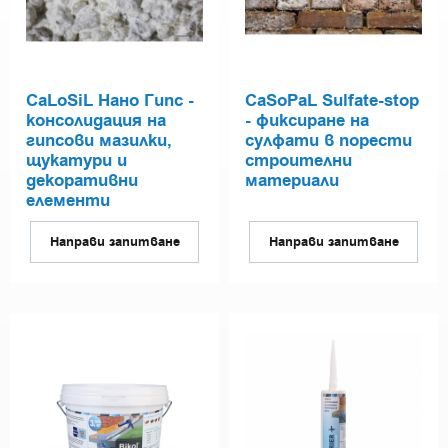
CaLoSiL Нано Гипс -
CaSoPaL Sulfate-stop
консолидация на
- фиксиране на
гипсови мазилки,
сулфати в порести
щукатури и
строителни
декоративни
материали
елементи
Направи запитване
Направи запитване