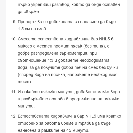
първо укрепващ разтвор, който да бъде оставен
да свърже.
Препоръчва се дебелината за нанасяне да бъде
1.5 см на слой.
Смесете естествена хидравлична вар NHL5 в
миксер с местен промит пясък (без тиня), с
добре разпределена зърнометрия, при
съотношение 1:3 и добавете необходимата
вода, за да получите добра течна смес без бучки
(според вида на пясъка, направете необходимия
тест).
Изчакайте няколко минути, добавете малко вода
и разбъркайте отново в продължение на няколко
минути.
Естествената хидравлична вар NHL5 има кратко
отворено за работа време и трябва да бъде
нанесена в рамките на 45 минути.