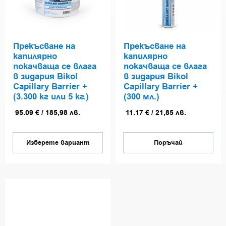
Прекъсване на
Прекъсване на
капилярно
капилярно
покачваща се влага
покачваща се влага
в зидария Bikol
в зидария Bikol
Capillary Barrier +
Capillary Barrier +
(3.300 кг или 5 кг.)
(300 мл.)
95.09
€
/
185,98
лв.
11.17
€
/
21,85
лв.
Изберете вариант
Поръчай