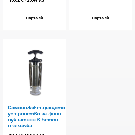
13.02
€
/
25,47
лв.
Поръчай
Поръчай
Самоинжектиращото
устройство за фини
пукнатини в бетон
и замазка