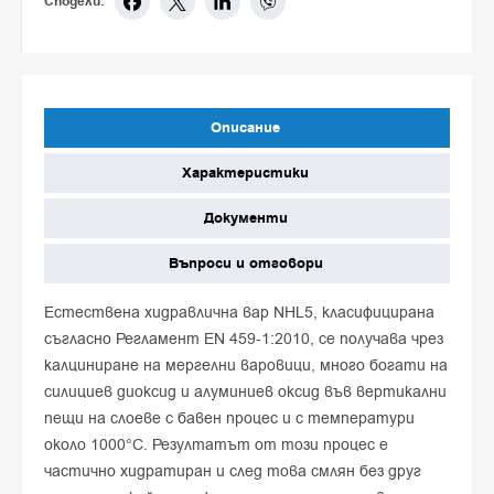
Сподели:
Описание
Характеристики
Документи
Въпроси и отговори
Естествена хидравлична вар NHL5, класифицирана
съгласно Регламент EN 459-1:2010, се получава чрез
калциниране на мергелни варовици, много богати на
силициев диоксид и алуминиев оксид във вертикални
пещи на слоеве с бавен процес и с температури
около 1000°C. Резултатът от този процес е
частично хидратиран и след това смлян без друг