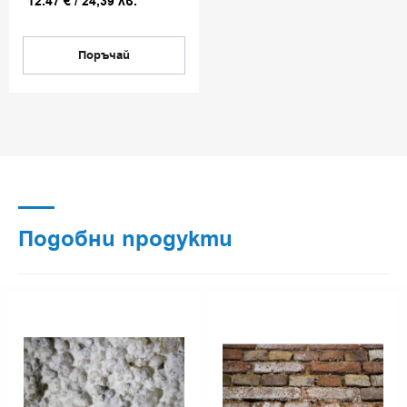
12.47
€
/
24,39
лв.
Поръчай
Подобни продукти