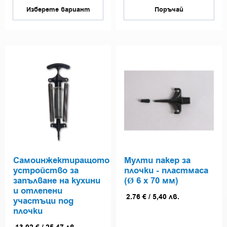
Изберете вариант
Поръчай
Самоинжектиращото
Мулти пакер за
устройство за
плочки - пластмаса
запълване на кухини
(Ø 6 х 70 мм)
и отлепени
2.76
€
/
5,40
лв.
участъци под
плочки