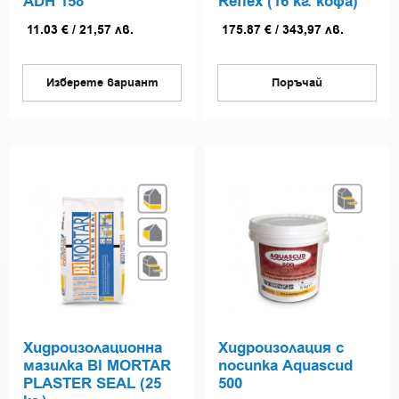
ADH 158
Reflex (16 кг. кофа)
11.03
€
/
21,57
лв.
175.87
€
/
343,97
лв.
Изберете вариант
Поръчай
Хидроизолационна
Хидроизолация с
мазилка BI MORTAR
посипка Aquascud
PLASTER SEAL (25
500