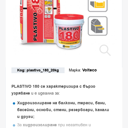
Volteco
Код: plastivo_180_20kg
Марка:
PLASTIVO 180 се характеризира с бързо
узряване
и е идеална за:
Хидроизолиране на
балкони, тераси, бани,
басейни, основи, стени, резервоари, канали
и други;
За
хидроизолиране
при негативен и