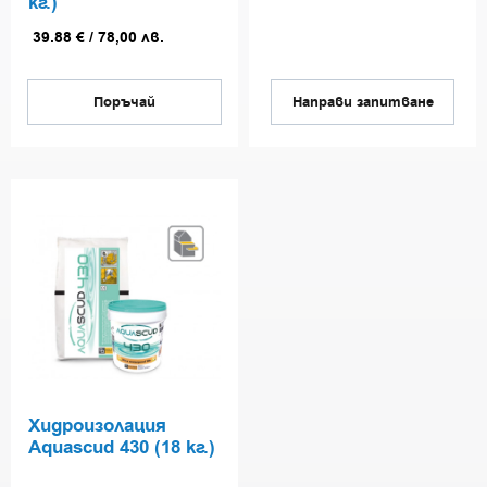
кг.)
39.88
€
/
78,00
лв.
Поръчай
Направи запитване
Хидроизолация
Aquascud 430 (18 кг.)