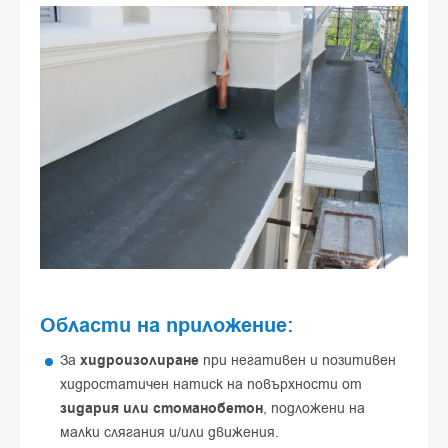
Области на приложение:
За
хидроизолиране
при негативен и позитивен
хидростатичен натиск на повърхности от
зидария или стоманобетон
, подложени на
малки слягания и/или движения.