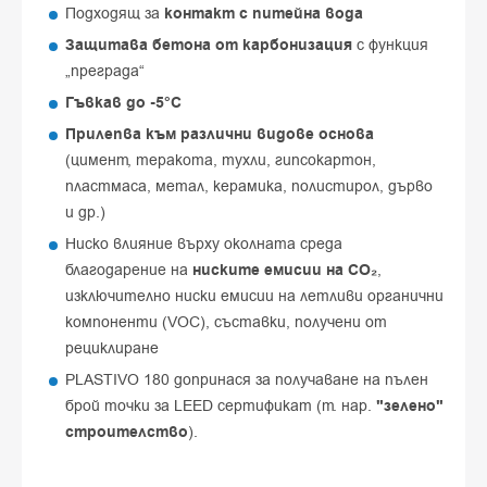
Подходящ за
контакт с питейна вода
Защитава бетона от карбонизация
с функция
„преграда“
Гъвкав до -5°C
Прилепва към различни видове основа
(цимент, теракота, тухли, гипсокартон,
пластмаса, метал, керамика, полистирол, дърво
и др.)
Ниско влияние върху околната среда
благодарение на
ниските емисии на CO₂
,
изключително ниски емисии на летливи органични
компоненти (VOC), съставки, получени от
рециклиране
PLASTIVO 180 допринася за получаване на пълен
брой точки за LEED сертификат (т. нар.
"зелено"
строителство
).