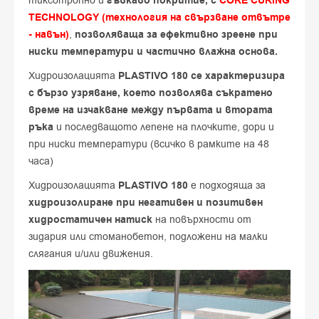
тиксотропно и
гъвкаво покритие, с
CORE CURING
TECHNOLOGY (технология на свързване отвътре
- навън)
,
позволяваща за ефективно зреене при
ниски температури и частично влажна основа.
Хидроизолацията
PLASTIVO 180 се характеризира
с бързо узряване, което позволява съкратено
време на изчакване между първата и втората
ръка
и последващото лепене на плочките, дори и
при ниски температури (всичко в рамките на 48
часа)
Хидроизолацията
PLASTIVO 180
е подходяща за
хидроизолиране при негативен и позитивен
хидростатичен натиск
на повърхности от
зидария или стоманобетон, подложени на малки
слягания и/или движения.