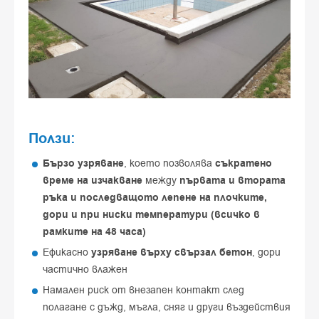
Ползи:
Бързо узряване
, което позволява
съкратено
време на изчакване
между
първата и втората
ръка и последващото лепене на плочките,
дори и при ниски температури (всичко в
рамките на 48 часа)
Ефикасно
узряване върху свързал бетон
, дори
частично влажен
Намален риск от внезапен контакт след
полагане с дъжд, мъгла, сняг и други въздействия