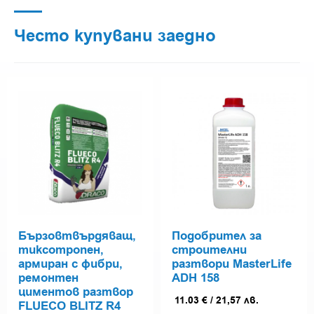
Често купувани заедно
Бързовтвърдяващ,
Подобрител за
тиксотропен,
строителни
армиран с фибри,
разтвори MasterLife
ремонтен
ADH 158
циментов разтвор
11.03
€
/
21,57
лв.
FLUECO BLITZ R4