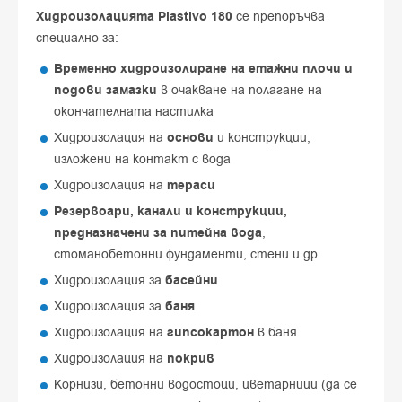
Хидроизолацията Plastivo 180
се препоръчва
специално за:
Временно хидроизолиране на етажни плочи и
подови замазки
в очакване на полагане на
окончателната настилка
Хидроизолация на
основи
и конструкции,
изложени на контакт с вода
Хидроизолация на
тераси
Резервоари, канали и конструкции,
предназначени за питейна вода
,
стоманобетонни фундаменти, стени и др.
Хидроизолация за
басейни
Хидроизолация за
баня
Хидроизолация на
гипсокартон
в баня
Хидроизолация на
покрив
Корнизи, бетонни водостоци, цветарници (да се