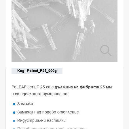
Код: Poleaf_F25_900g
PoLEAFibers F 25 са с
дължина на фибрите 25 мм
и са идеални за армиране на:
Замазки
Замазки над подово отопление
Индустриални настилки
Предварително отляти елементи