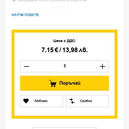
Пръскан бетон (торкрет)
НАУЧИ ПОВЕЧЕ
други
Цена с ДДС:
7.15
€
/
13,98
лв.
Поръчай
Любими
Сравни