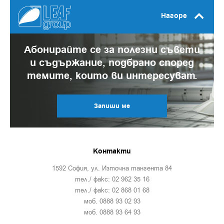
Нагоре
Абонирайте се за полезни съвети
и съдържание, подбрано според
темите, които ви интересуват.
Запиши ме
Контакти
1592 София, ул. Източна тангента 84
тел./ факс: 02 962 35 16
тел./ факс: 02 868 01 68
моб. 0888 93 02 93
моб. 0888 93 64 93