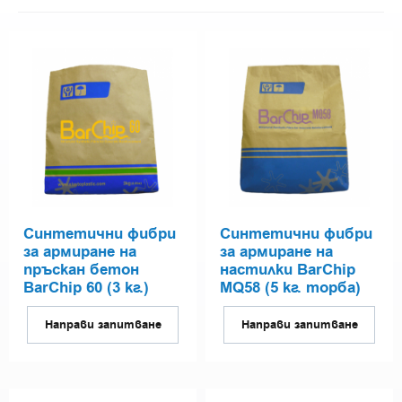
Синтетични фибри
Синтетични фибри
за армиране на
за армиране на
пръскан бетон
настилки BarChip
BarChip 60 (3 кг.)
MQ58 (5 кг. торба)
Направи запитване
Направи запитване