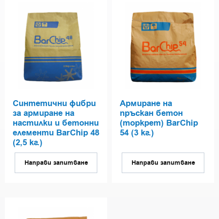
Синтетични фибри
Армиране на
за армиране на
пръскан бетон
настилки и бетонни
(торкрет) BarChip
елементи BarChip 48
54 (3 кг.)
(2,5 кг.)
Направи запитване
Направи запитване