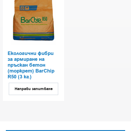
Eкологични фибри
за армиране на
пръскан бетон
(торкрет) BarChip
R50 (3 кг.)
Направи запитване