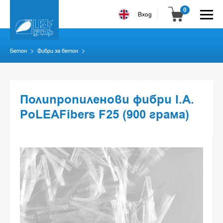
0
Вход
Бетон
Фибри за бетон
Полипропиленови фибри I.A.
PoLEAFibers F25 (900 грама)