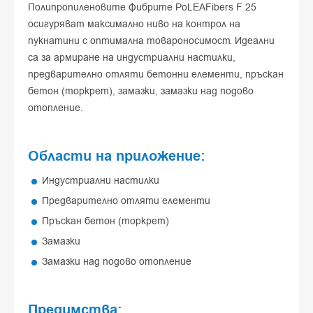
Полипропиленовите Фибрите PoLEAFibers F 25
осигуряват максимално ниво на контрол на
пукнатини с оптимална товароносимост. Идеални
са за армиране на индустриални настилки,
предварително отляти бетонни елементи, пръскан
бетон (торкрет), замазки, замазки над подово
отопление.
Области на приложение:
Индустриални настилки
Предварително отляти елементи
Пръскан бетон (торкрет)
Замазки
Замазки над подово отопление
Предимства: