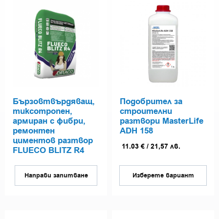
Бързовтвърдяващ,
Подобрител за
тиксотропен,
строителни
армиран с фибри,
разтвори MasterLife
ремонтен
ADH 158
циментов разтвор
11.03
€
/
21,57
лв.
FLUECO BLITZ R4
Направи запитване
Изберете вариант